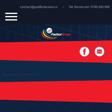
contact@padbolarena.ro
⁄
Tel. Rezervari:
0749 300 900
[supsystic-gallery id=1]